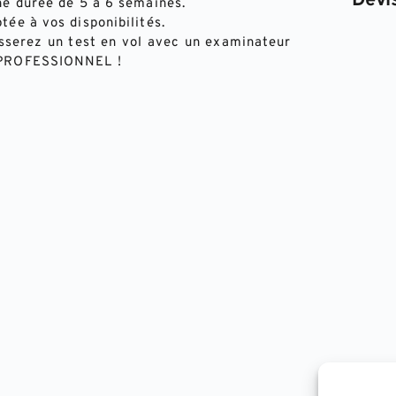
Devi
ne durée de 5 à 6 semaines. 
tée à vos disponibilités.
asserez un test en vol avec un examinateur 
E PROFESSIONNEL !