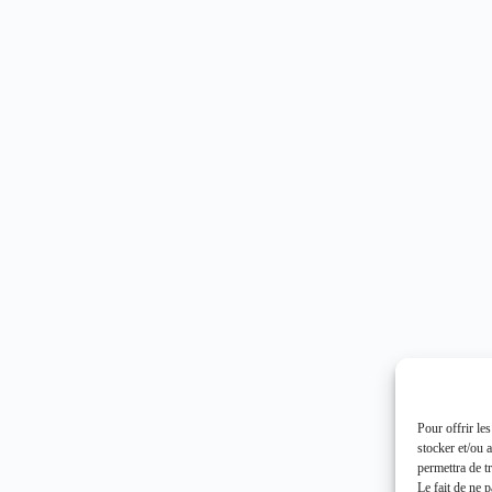
Pour offrir le
stocker et/ou 
permettra de t
Le fait de ne 