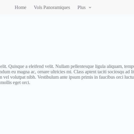
Home
Vols Panoramiques
Plus
elit. Quisque a eleifend velit. Nullam pellentesque ligula aliquam, tempu
endum eu magna ac, ornare ultricies mi. Class aptent taciti sociosqu ad 
 vel volutpat nibh. Vestibulum ante ipsum primis in faucibus orci luctus
mollis eget orci.