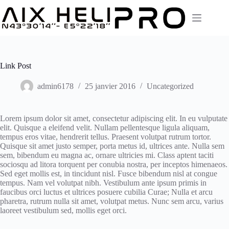
Passer
au
contenu
Link Post
admin6178
25 janvier 2016
Uncategorized
Lorem ipsum dolor sit amet, consectetur adipiscing elit. In eu vulputate
elit. Quisque a eleifend velit. Nullam pellentesque ligula aliquam,
tempus eros vitae, hendrerit tellus. Praesent volutpat rutrum tortor.
Quisque sit amet justo semper, porta metus id, ultrices ante. Nulla sem
sem, bibendum eu magna ac, ornare ultricies mi. Class aptent taciti
sociosqu ad litora torquent per conubia nostra, per inceptos himenaeos.
Sed eget mollis est, in tincidunt nisl. Fusce bibendum nisl at congue
tempus. Nam vel volutpat nibh. Vestibulum ante ipsum primis in
faucibus orci luctus et ultrices posuere cubilia Curae; Nulla et arcu
pharetra, rutrum nulla sit amet, volutpat metus. Nunc sem arcu, varius
laoreet vestibulum sed, mollis eget orci.