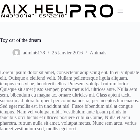
Passer
au
contenu
Toy car of the dream
admin6178
25 janvier 2016
Animals
Lorem ipsum dolor sit amet, consectetur adipiscing elit. In eu vulputate
elit. Quisque a eleifend velit. Nullam pellentesque ligula aliquam,
tempus eros vitae, hendrerit tellus. Praesent volutpat rutrum tortor.
Quisque sit amet justo semper, porta metus id, ultrices ante. Nulla sem
sem, bibendum eu magna ac, ornare ultricies mi. Class aptent taciti
sociosqu ad litora torquent per conubia nostra, per inceptos himenaeos.
Sed eget mollis est, in tincidunt nisl. Fusce bibendum nisl at congue
tempus. Nam vel volutpat nibh. Vestibulum ante ipsum primis in
faucibus orci luctus et ultrices posuere cubilia Curae; Nulla et arcu
pharetra, rutrum nulla sit amet, volutpat metus. Nunc sem arcu, varius
laoreet vestibulum sed, mollis eget orci.