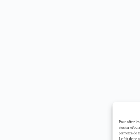
Pour offrir le
stocker et/ou 
permettra de t
Le fait de ne 