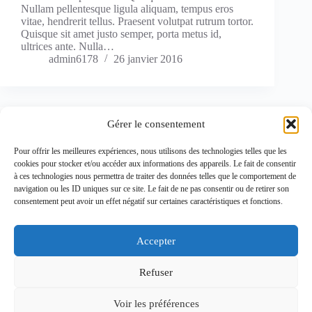
Nullam pellentesque ligula aliquam, tempus eros
vitae, hendrerit tellus. Praesent volutpat rutrum tortor.
Quisque sit amet justo semper, porta metus id,
ultrices ante. Nulla…
admin6178
26 janvier 2016
Gérer le consentement
Design
,
News
Pour offrir les meilleures expériences, nous utilisons des technologies telles que les
New delivery system
cookies pour stocker et/ou accéder aux informations des appareils. Le fait de consentir
à ces technologies nous permettra de traiter des données telles que le comportement de
Lorem ipsum dolor sit amet, consectetur adipiscing
navigation ou les ID uniques sur ce site. Le fait de ne pas consentir ou de retirer son
elit. In eu vulputate elit. Quisque a eleifend velit.
consentement peut avoir un effet négatif sur certaines caractéristiques et fonctions.
Nullam pellentesque ligula aliquam, tempus eros
vitae, hendrerit tellus. Praesent volutpat rutrum tortor.
Quisque sit amet justo semper, porta metus id,
Accepter
ultrices ante. Nulla…
admin6178
25 janvier 2016
Refuser
Voir les préférences